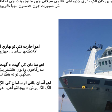
ين کان الڳ ڪري ڇڏيو آهي عالمي سپلائي چين مئنيجمينٽ جي لحاظ 
ٽرانسپورٽ جون خدمتون مهيا ڪريون ٿا، سڄي دنيا ۾ دروازي کان دروازي جي ٽرانسپورٽ کي ڍڪيندي.
لاء:
ڪجھ سامان، جهڙو
√ اھو سامان کي گھٽ ۾ گھٽ 
بندرگاهون وڏيون ڪنٽينر ٻي
سگهي ٿو ته هڪ ننڍڙو جهاز استعمال ڪيو وڃي جيڪو ٽوٽل سامان کڻڻ لاءِ ٺهيل هجي.
√ اهو آسان بڻائي ٿو سامان کي الڳ
الڳ الڳ يونٽن ۾ پهچائڻو آھي، 