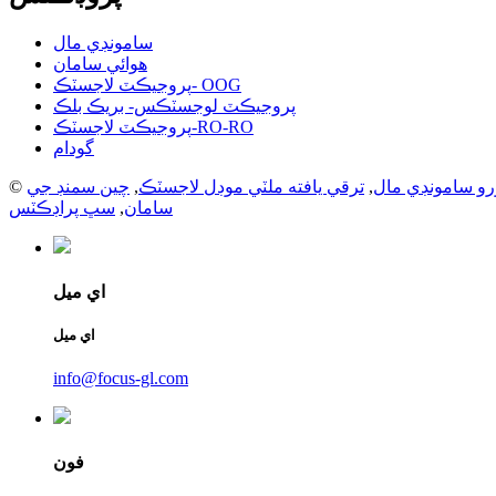
سامونڊي مال
هوائي سامان
پروجيڪٽ لاجسٽڪ- OOG
پروجيڪٽ لوجسٽڪس- بريڪ بلڪ
پروجيڪٽ لاجسٽڪ-RO-RO
گودام
رو سامونڊي مال
,
ترقي يافته ملٽي موڊل لاجسٽڪ
,
چين سمنڊ جي
سامان
,
سڀ پراڊڪٽس
اي ميل
اي ميل
info@focus-gl.com
فون