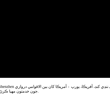
جون خدمتون مهيا ڪرڻ يا ڪراس ٽريڊنگ. ترسيل ٻين ٽئين ملڪن ذريعي، ان جي برعڪس.