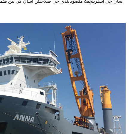
اسان جي اسٽريٽجڪ منصوبابندي جي صلاحيتن اسان کي ٻين ڪمپن