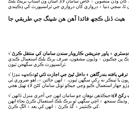
کان وڏن منصوبن ۽ خاص سامان لاءِ. اسان ون اسٽاپ بريڪ بلڪ
ھيٺ ڏنل ڪجھ فائدا آھن ھن شپنگ جي طريقي جا
√ اهو اجازت ڏئي ٿو بھاري انڊسٽري ۽ پاور جنريشن ڪاروبار سندن سامان کي منتقل ڪرڻ
ڪ پن چڪيون ۽ وڏيون مشقون، صرف برڪ بلڪ استعمال ڪندي
ٽرانسپورٽ ڪري سگھجن ٿيون.
ترقي يافته بندرگاھن ۾ داخل ٿيڻ جي اجازت ڏئي ٿو:
ڪجهه ننڍڙا
ڙيون يا ٽينڪر نه رکي سگھن ٿيون، ۽ انهن حالتن ۾، اهو ضروري ٿي
 رکڻ لاءِ:
جيڪڏھن توھان جو سامان انھن جي آخري منزل ڏانھن
اھو وڌيڪ سمجھ ۾ اچي سگھي ٿو برڪ بلڪ استعمال ڪرڻ بجاءِ انھن
کي ڪنٽينر ۾ گڏ ڪرڻ ۽ انھن کي بعد ۾ الڳ ڪرڻ.