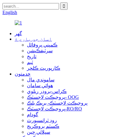
English
گهر
اسان جي باري ۾
ڪمپني پروفائل
سرٽيفڪيشن
تاريخ
ٽيم
ڪارپوريٽ ڪلچر
خدمتون
سامونڊي مال
هوائي سامان
ڪراس-بروڊر ريلوي
پروجيڪٽ لاجسٽڪ- OOG
پروجيڪٽ لاجسٽڪ- بريڪ بلڪ
پروجيڪٽ لاجسٽڪ-RO/RO
گودام
روڊ ٽرانسپورٽ
ڪسٽم بروڪريج
سپلائي چين