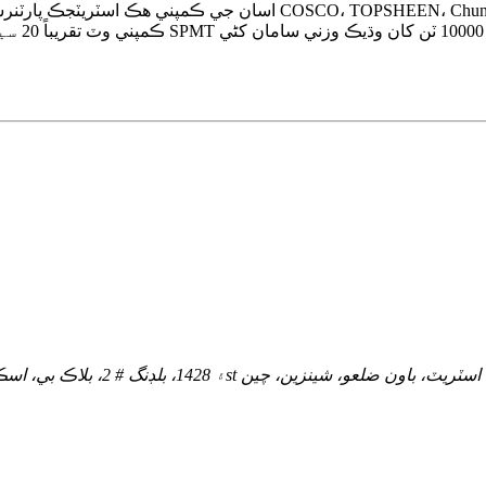
اسان جي ڪمپني هڪ اسٽريٽجڪ پارٽنرشپ قائم ڪئي آهي مين اسٽريم ب
ڪمپني وٽ