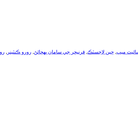
ائيٽ ميپ
,
چين لاجسٽڪ
,
فرنيچر جي سامان پهچائڻ
,
رورو ڪنٽينر
,
رو