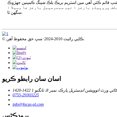
ريڪ بلڪ شپنگ ڪمپنين جهڙوڪ COSCO، TOPSHEEN، Chun An، BBC، MOL، Hyundai ۽ وڌيڪ.ان کان علاوه، اسان جي
 تقريباً 20 سيلف پروپيلڊ بارجز ۽ نيم سبمرسيبل بارجز جا وسيلا ۽ SPMT جا وسيلا 300 محور يا ان کان وڌيڪ آهن جيڪي هڪ يونٽ ۾ 10000 ٽن کان وڌيڪ وزني سامان کڻي
سگھن ٿا.
© ڪاپي رائيٽ 2010-2024: سڀ حق محفوظ آهن.
اسان سان رابطو ڪريو
0755-29303225
info@focus-gl.com
پروڊڪٽس