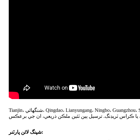
Tianjin، شنگھائي، Qingdao، Lianyungang، Ningbo، Guangzhou، Shenzhen ۽ ٻين ملڪي بندرگاهن کان / ڏکڻ اوڀر ايشيا، وچ اوڀر، هندستان جي ننڍي کنڊ، آفريڪا، يورپ ۽ آمريڪا کان بين الاقوامي دروازي
شپنگ لائن پارٽنر: