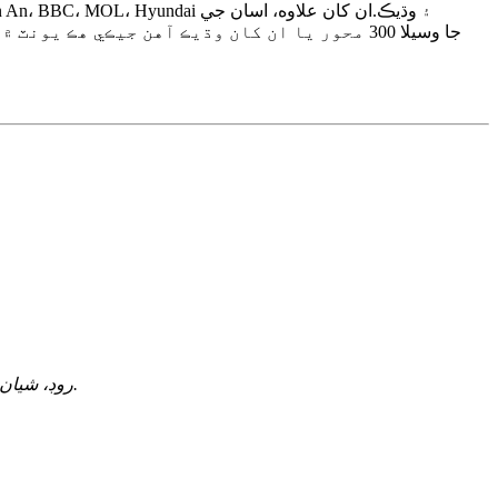
1420-1422 ۽ 1428، بلڊنگ # 2، بلاڪ بي، اسڪائي ورٿ انوويشن انڊسٽريل پارڪ، نمبر 8، تانگتو 1st روڊ، شيان اسٽريٽ، باون ضلعو، شينزين، چين.