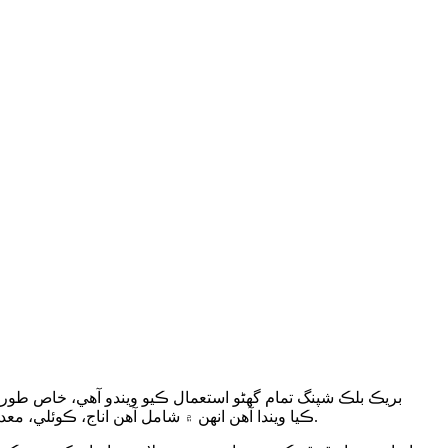
بريڪ بلڪ شپنگ تمام گهڻو استعمال ڪيو ويندو آهي، خاص طو
ڪيا ويندا آهن انهن ۾ شامل آهن اناج، ڪوئلي، معدنيات، لوڻ، سيمينٽ، ڪاٺ، اسٽيل پليٽ، پلپ، ڳري مشينري ۽ پروجيڪٽ ڪارگو (جهڙوڪ بجلي پيدا ڪرڻ جو سامان ۽ ريفائننگ سامان).