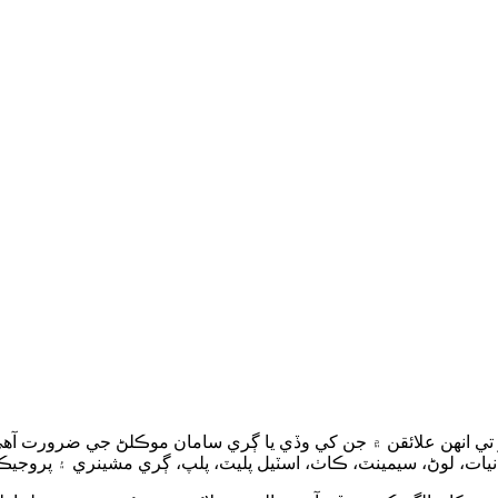
ر تي انهن علائقن ۾ جن کي وڏي يا ڳري سامان موڪلڻ جي ضرورت آ