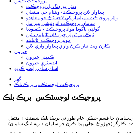
پروجيڪٽ ڪيس
دبئي بورڊنگ پل پروجيڪٽ
پيداوار لائن پروجيڪٽ- ويٽنام جي منتقلي
وائر پروجيڪٽ - ميانمار کي لاجسٽڪ جو معاهدو
سامان پروجيڪٽ-انڊونيشي پيپر مل
گولڊن پاگوڊا مواد پروجيڪٽ - ڪمبوڊيا
ٽينڪ نيم ٽريلر چين کان ٿائيلينڊ تائين
مولڊ پروجيڪٽ- ٿائيلينڊ
ڪارن ويٽ تيار ڪرڻ واري پيداوار واري لائن
خبرون
ڪمپني خبرون
انڊسٽري خبرون
اسان سان رابطو ڪريو
گهر
پروجيڪٽ لوجسٽڪس- بريڪ بلڪ
پروجيڪٽ لوجسٽڪس- بريڪ بلڪ
هي.سامان جا قسم جيڪي عام طور تي بريڪ بلڪ شپمنٽ ۾ منتقل