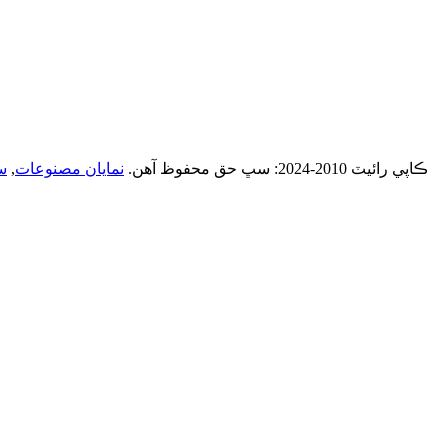
© ڪاپي رائيٽ 2010-2024: سڀ حق محفوظ آهن.
نمايان مصنوعات
,
س