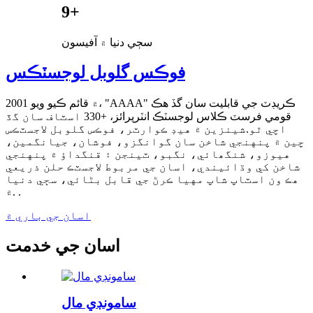
9+
سڄي دنيا ۾ آفيسون
فوڪس گلوبل لوجسٽڪس
2001 ۾ قائم ڪيو ويو، "AAAA" ڪريڊٽ جي قابليت سان گڏ هڪ
قومي فرسٽ ڪلاس لوجسٽڪ انٽرپرائز، +330 اسٽاف سان گڏ
اچي ٿو.شينزين ۾ هيڊ ڪوارٽر، فوڪس گلوبل لاجسٽڪس
چين ۾ پنهنجي شاخن سان گوانگزو، فوشان، جيانگمين،
هيوزو، شنگھائي، نگبو، ٽينجن ۽ قنگداؤ ۾ پنهنجي
شاخن کي وڌائيندي، اسان جي مربوط لاجسٽڪ حلن ذريعي
هڪ ون اسٽاپ شاپ مهيا ڪرڻ جي قابل بڻائي، سڄي دنيا
۾. .
اسان جي باري ۾
اسان جي خدمت
سامونڊي مال