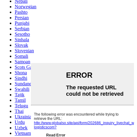
Nepali
Norwegian
Pashto
Persian
Punjabi
Serbian
Sesotho
Sinhala
Slovak
Slovenian
Somali
Samoan
Scots Gaelic
Shona
Sindhi
Sundanese
Swahili
Tajik
Tamil
Telugu
Thai
Ukrainian
Urdu
Uzbek
Vietnamese