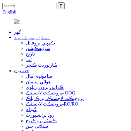
English
گهر
اسان جي باري ۾
ڪمپني پروفائل
سرٽيفڪيشن
تاريخ
ٽيم
ڪارپوريٽ ڪلچر
خدمتون
سامونڊي مال
هوائي سامان
ڪراس-بروڊر ريلوي
پروجيڪٽ لاجسٽڪ- OOG
پروجيڪٽ لاجسٽڪ- بريڪ بلڪ
پروجيڪٽ لاجسٽڪ-RO/RO
گودام
روڊ ٽرانسپورٽ
ڪسٽم بروڪريج
سپلائي چين