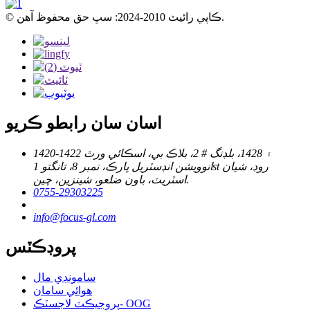
© ڪاپي رائيٽ 2010-2024: سڀ حق محفوظ آهن.
اسان سان رابطو ڪريو
1420-1422 ۽ 1428، بلڊنگ # 2، بلاڪ بي، اسڪائي ورٿ
انوويشن انڊسٽريل پارڪ، نمبر 8، تانگتو 1st روڊ، شيان
اسٽريٽ، باون ضلعو، شينزين، چين.
0755-29303225
info@focus-gl.com
پروڊڪٽس
سامونڊي مال
هوائي سامان
پروجيڪٽ لاجسٽڪ- OOG