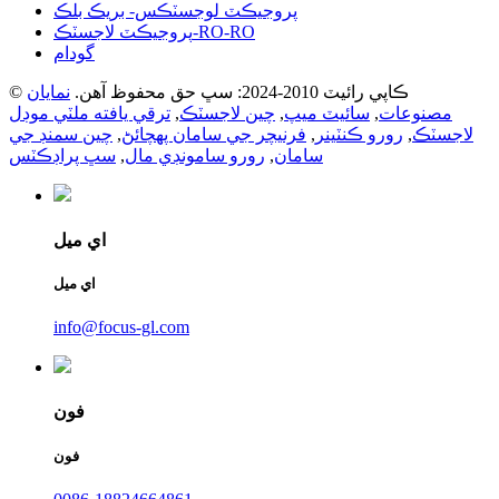
پروجيڪٽ لوجسٽڪس- بريڪ بلڪ
پروجيڪٽ لاجسٽڪ-RO-RO
گودام
© ڪاپي رائيٽ 2010-2024: سڀ حق محفوظ آهن.
نمايان
مصنوعات
,
سائيٽ ميپ
,
چين لاجسٽڪ
,
ترقي يافته ملٽي موڊل
لاجسٽڪ
,
رورو ڪنٽينر
,
فرنيچر جي سامان پهچائڻ
,
چين سمنڊ جي
سامان
,
رورو سامونڊي مال
,
سڀ پراڊڪٽس
اي ميل
اي ميل
info@focus-gl.com
فون
فون