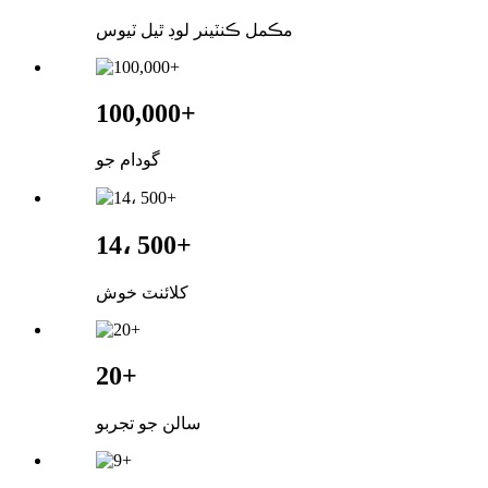
مڪمل ڪنٽينر لوڊ ٿيل ٽيوس
100,000+
گودام جو
14، 500+
کلائنٽ خوش
20+
سالن جو تجربو