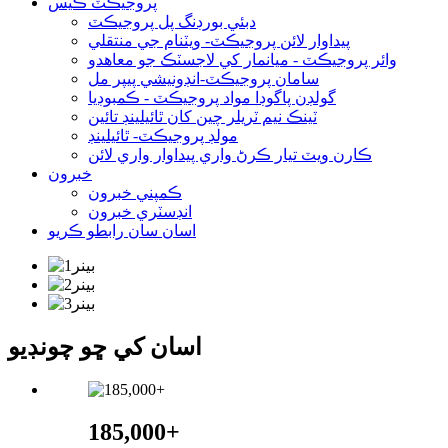
پروجيڪٽ ڪيس
دبئي بورڊنگ پل پروجيڪٽ
پيداوار لائن پروجيڪٽ- ويٽنام جي منتقلي
وائر پروجيڪٽ - ميانمار کي لاجسٽڪ جو معاهدو
سامان پروجيڪٽ-انڊونيشي پيپر مل
گولڊن پاگوڊا مواد پروجيڪٽ - ڪمبوڊيا
ٽينڪ نيم ٽريلر چين کان ٿائيلينڊ تائين
مولڊ پروجيڪٽ- ٿائيلينڊ
ڪارن ويٽ تيار ڪرڻ واري پيداوار واري لائن
خبرون
ڪمپني خبرون
انڊسٽري خبرون
اسان سان رابطو ڪريو
اسان کي ڇو چونڊيو
185,000+