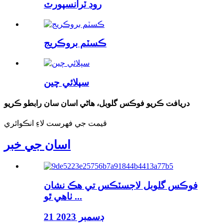
روڊ ٽرانسپورٽ
ڪسٽم بروڪريج
سپلائي چين
دريافت ڪريو فوڪس گلوبل، ھاڻي اسان سان رابطو ڪريو
قيمت جي فهرست لاءِ انڪوائري
اسان جي خبر
فوڪس گلوبل لاجسٽڪس تي هڪ نشان
ٺاهي ٿو ...
21 ڊسمبر 2023