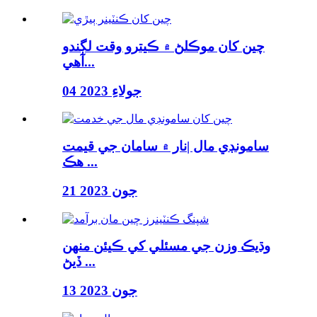
چين کان موڪلڻ ۾ ڪيترو وقت لڳندو
آهي...
04 جولاءِ 2023
سامونڊي مال |نار ۾ سامان جي قيمت
هڪ ...
21 جون 2023
وڌيڪ وزن جي مسئلي کي ڪيئن منهن
ڏيڻ ...
13 جون 2023