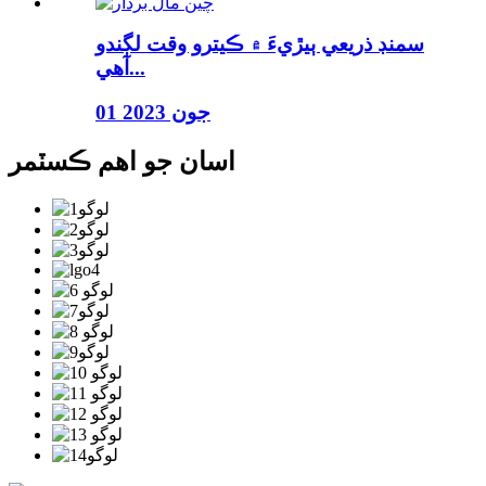
سمنڊ ذريعي ٻيڙيءَ ۾ ڪيترو وقت لڳندو
آهي...
01 جون 2023
اسان جو اهم ڪسٽمر