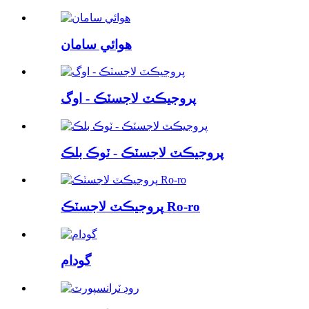
هوائي سامان
پروجيڪٽ لاجسٽڪ - اوگ
پروجيڪٽ لاجسٽڪ - ٽوڪ بلڪ
پروجيڪٽ لاجسٽڪ Ro-ro
گودام